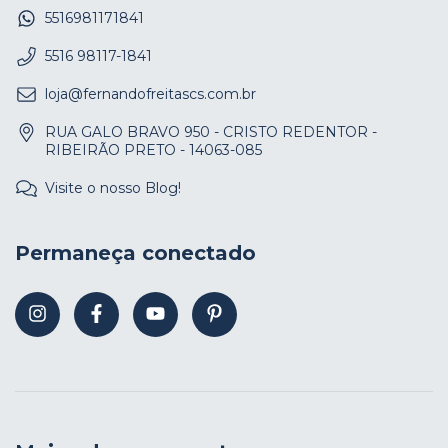
5516981171841
5516 98117-1841
loja@fernandofreitascs.com.br
RUA GALO BRAVO 950 - CRISTO REDENTOR -
RIBEIRÃO PRETO - 14063-085
Visite o nosso Blog!
Permaneça conectado