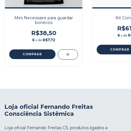
Mini Necessaire para guardar
Kit Con
bonecos
R$61
R$38,50
6
x de
R
6
x de
R$7,72
Loja oficial Fernando Freitas
Consciência Sistêmica
Loja oficial Fernando Freitas CS, produtos ligados a