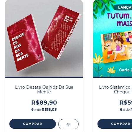
Livro Desate Os Nós Da Sua
Livro Sistêmico 
Mente
Chegou 
R$89,90
R$5
6
x de
R$18,03
6
x de