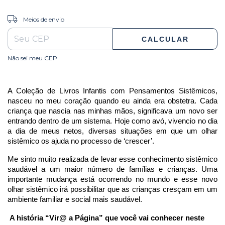
ALTERAR CEP
Entregas para o CEP:
Meios de envio
CALCULAR
Não sei meu CEP
A Coleção de Livros Infantis com Pensamentos Sistêmicos, 
nasceu no meu coração quando eu ainda era obstetra. Cada 
criança que nascia nas minhas mãos, significava um novo ser 
entrando dentro de um sistema. Hoje como avó, vivencio no dia 
a dia de meus netos, diversas situações em que um olhar 
sistêmico os ajuda no processo de ‘crescer’.  
Me sinto muito realizada de levar esse conhecimento sistêmico 
saudável a um maior número de famílias e crianças. Uma 
importante mudança está ocorrendo no mundo e esse novo 
olhar sistêmico irá possibilitar que as crianças cresçam em um 
ambiente familiar e social mais saudável. 
A história “Vir@ a Página” que você vai conhecer neste 