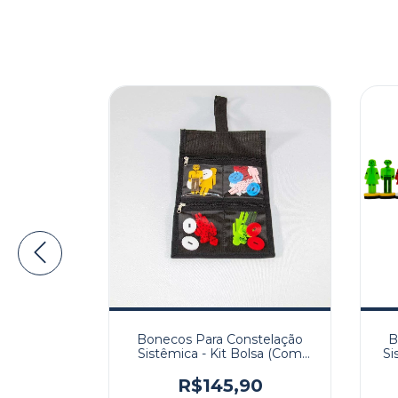
Idosa
Bonecos Para Constelação
B
m base
Sistêmica - Kit Bolsa (Com
Si
Necessaire)
R$145,90