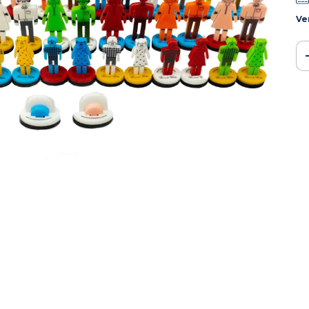
Ve
Ent
Fa
Nã