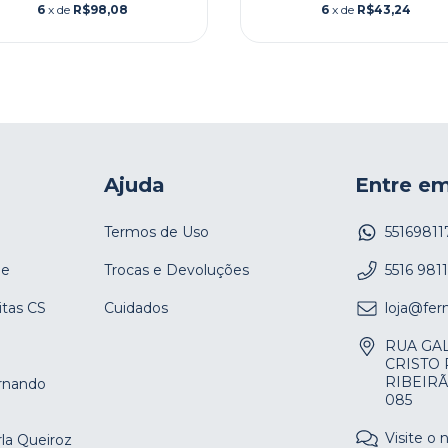
6
x de
R$98,08
6
x de
R$43,24
Ajuda
Entre e
Termos de Uso
55169811
de
Trocas e Devoluções
5516 981
itas CS
Cuidados
loja@fer
RUA GAL
CRISTO
RIBEIRÃ
rnando
085
Visite o 
la Queiroz