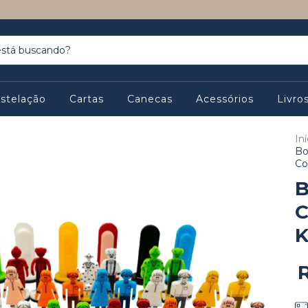
stelação
Cartas
Canecas
Acessórios
Livro
Iní
Bo
Co
B
C
K