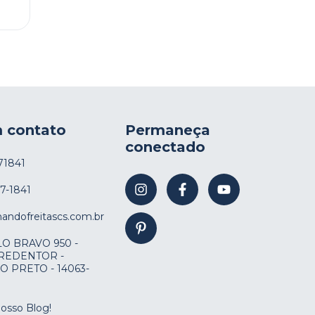
m contato
Permaneça
conectado
71841
17-1841
nandofreitascs.com.br
O BRAVO 950 -
 REDENTOR -
O PRETO - 14063-
nosso Blog!