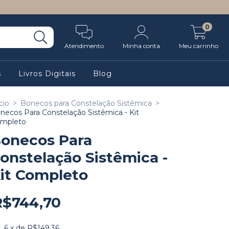
0
Atendimento
Minha conta
Meu carrinho
s
Livros Digitais
Blog
cio
>
Bonecos para Constelação Sistêmica
>
necos Para Constelação Sistêmica - Kit
mpleto
onecos Para
onstelação Sistêmica -
it Completo
R$744,70
6
x de
R$149,36