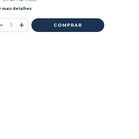
r mais detalhes
Meios de envio
ALTERAR CEP
regas para o CEP:
CALCULAR
ça login
e use seus dados de entrega
o sei meu CEP